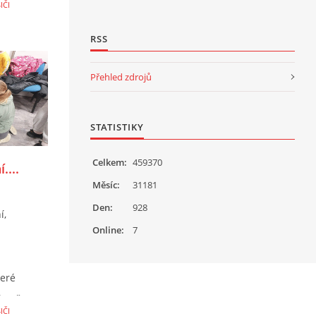
IČI
před
ry a
RSS
vých a
Přehled zdrojů
.
ající
s 20
STATISTIKY
o
Celkem:
459370
....
Měsíc:
31181
Den:
928
í,
Online:
7
teré
bavě.
IČI