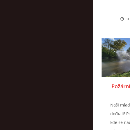
31.
Požární
Naši mlad
dočkali! P
kde se nau