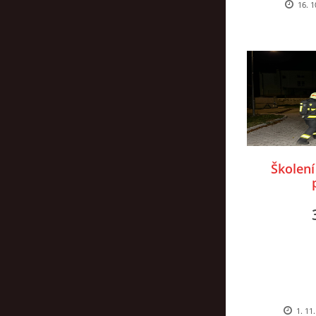
16. 1
zlý pán. N
v rozdeláv
naučíme, 
přístrojem
jaký požá
hasicí přís
Školení
1. 11