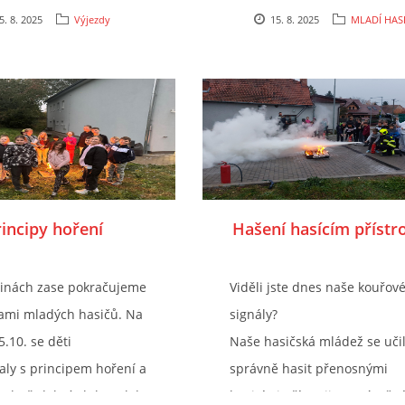
5. 8. 2025
Výjezdy
15. 8. 2025
MLADÍ HASI
incipy hoření
Hašení hasícím přístr
inách zase pokračujeme
Viděli jste dnes naše kouřov
ami mladých hasičů. Na
signály?
.10. se děti
Naše hasičská mládež se učil
ly s principem hoření a
správně hasit přenosnými
e oheň dobrý sluha a kdy
hasicími přístroji. Po náročn