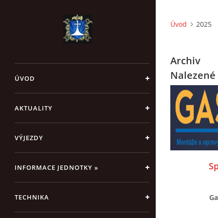
Úvod
2025
Archiv
Nalezené 
ÚVOD
AKTUALITY
VÝJEZDY
S
INFORMACE JEDNOTKY »
TECHNIKA
Ga