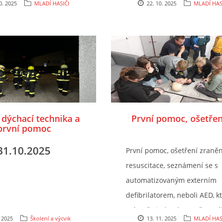
0. 2025
MLADÍ HASIČI
22. 10. 2025
MLADÍ HAS
a závěr všichni soutěžili
teoretické přípravě, jsme si 
ání ohně. Příští týden se
hasičkou udělali cvičné požá
jak se oheň hasí hasicím
hasili jsme je pomocí práško
 a který je vhodný na
sněhových hasicích přístrojů
r. A co vy? Máte doma
Pokud bude v naší obci počín
troj?
požár, máme odedneška pře
mladých záchranářů, kteří h
zvládnou uhasit.
 dýchací technika a
První pomoc, ošetření
první pomoc
31.10.2025
První pomoc, ošetření zraněn
resuscitace, seznámení se s
automatizovaným externím
defibrilatorem, neboli AED, k
má naše jednotka nově ve vý
. 2025
Školení a výcvik
13. 11. 2025
MLADÍ HAS