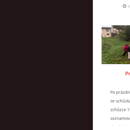
1
Pr
Po prázdn
se schůzk
schůzce 15
seznamova
tím, kdy j