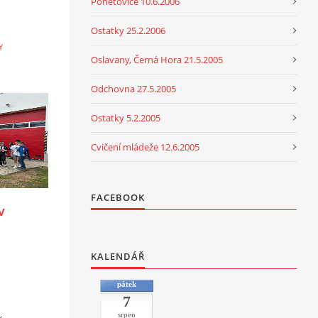
Ponětovice 10.6.2006
Ostatky 25.2.2006
Y
Oslavany, Černá Hora 21.5.2005
Odchovna 27.5.2005
Ostatky 5.2.2005
Cvičení mládeže 12.6.2005
FACEBOOK
v
KALENDÁŘ
pátek
7
srpen