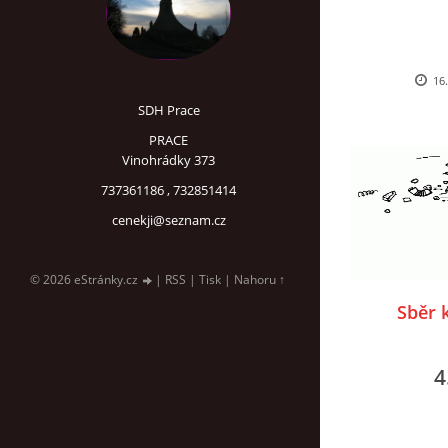
16.
SDH Prace
PRACE
Vinohrádky 373
737361186 , 732851414
cenekji@seznam.cz
© 2026 eStránky.cz
|
RSS
|
Tisk
|
Nahoru ↑
Sběr 
4