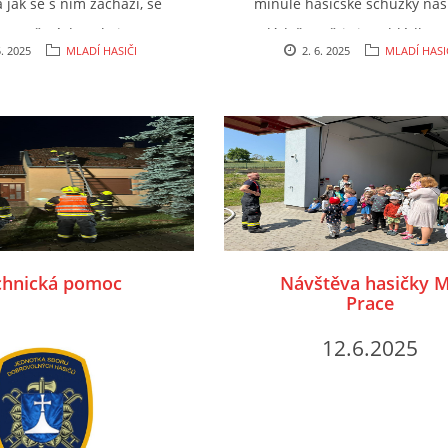
 jak se s ním zachází, se
minulé hasičské schůzky naš
o počasí dostalo i na
mládeže. Děti si prohlédly a
5. 2025
MLADÍ HASIČI
2. 6. 2025
MLADÍ HASI
 požární útok. U
osahat techniku a vybavení 
 rybníků jsme si všichni
moderních cisteren, které je
ré radovánky. Vody se
naší obce zasahovat. Navíc z
!!
jak to vypadá, když je hasič
vyhlášený poplach. Děkujem
hasičům z HZS JHM PS Pozoři
také Petrovi Šimarovi za
sponzorsky poskytnutý autob
chnická pomoc
Návštěva hasičky 
Prace
12.6.2025