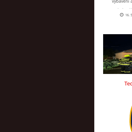
vybavení a
za krásnéh
16. 
opravdový
Prateckých
užili mok
fakt nebojí
Te