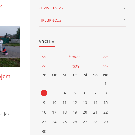
ČI
ZE ŽIVOTA IZS
FIREBRNO.cz
ARCHIV
<<
červen
>>
<<
2025
>>
Po
Út
St
Čt
Pá
So
Ne
ojem
1
2
3
4
5
6
7
8
é
9
10
11
12
13
14
15
16
17
18
19
20
21
22
a jak
23
24
25
26
27
28
29
30
é