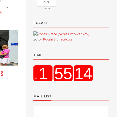
í
2026
 mohly
Lada
ČI
včetně
POČASÍ
zdí do
ažily
Zdroj:
Počasí Slunecno.cz
ům
e
TIME
ce a
us.
MŠ
MAIL LIST