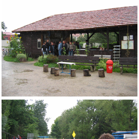
cenekji@seznam.cz
© 2026 eStránky.cz
|
RSS
|
Tisk
|
Nahoru ↑