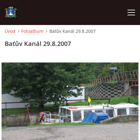
Úvod
Fotoalbum
Baťův Kanál 29.8.2007
ÚVOD
Baťův Kanál 29.8.2007
AKTUALITY
VÝJEZDY
INFORMACE JEDNOTKY »
TECHNIKA
OZNAČENÍ HASIČSKÉ TECHNIKY