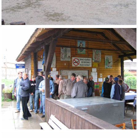
HYDRANTY
FOTOALBUM
MLADÍ HASIČI
PRO ČLENY (ZAMČENO)
KONTAKT
SDH Prace
PRACE
Vinohrádky 373
737361186 , 732851414