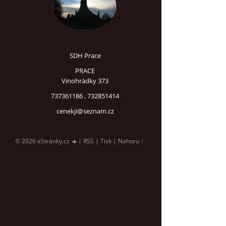
SDH Prace
PRACE
Vinohrádky 373
737361186 , 732851414
cenekji@seznam.cz
© 2026 eStránky.cz
|
RSS
|
Tisk
|
Nahoru ↑