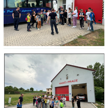
HYDRANTY
FOTOALBUM
MLADÍ HASIČI
PRO ČLENY (ZAMČENO)
KONTAKT
SDH Prace
PRACE
Vinohrádky 373
737361186 , 732851414