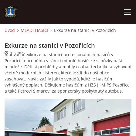
Úvod
MLADÍ HASIČI
Exkurze na stanici v Pozořicích
ÚVOD
Exkurze na stanici v Pozořicích
2. 6. 2025
Motivační exkurze na stanici profesionálních hasičů v
AKTUALITY
Pozořicích proběhla v rámci minulé hasičské schůzky naší
mládeže. Děti si prohlédly a mohly osahat techniku a vybavení
včetně moderních cisteren, které jezdí do naší obce
VÝJEZDY
zasahovat. Navíc zažily jak to vypadá, když je hasičům
vyhlášený poplach. Děkujeme hasičům z HZS JHM PS Pozořice
a také Petrovi Šimarovi za sponzorsky poskytnutý autobus.
INFORMACE JEDNOTKY »
TECHNIKA
OZNAČENÍ HASIČSKÉ TECHNIKY