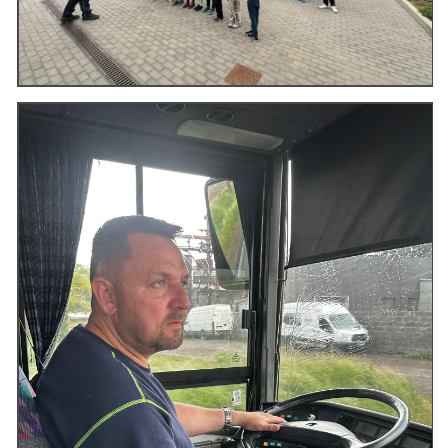
cenekji@seznam.cz
© 2026 eStránky.cz
|
RSS
|
Tisk
|
Nahoru ↑