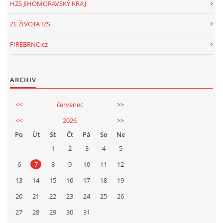
HZS JIHOMORAVSKÝ KRAJ
ZE ŽIVOTA IZS
FIREBRNO.cz
ARCHIV
<<
červenec
>>
<<
2026
>>
Po
Út
St
Čt
Pá
So
Ne
1
2
3
4
5
6
7
8
9
10
11
12
13
14
15
16
17
18
19
20
21
22
23
24
25
26
27
28
29
30
31