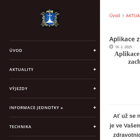
Úvod
AKTUA
Aplikace 
16. 2. 2025
ÚVOD
Aplikac
zach
AKTUALITY
VÝJEZDY
INFORMACE JEDNOTKY »
Ať už se n
je ve Vaše
TECHNIKA
zdravotni