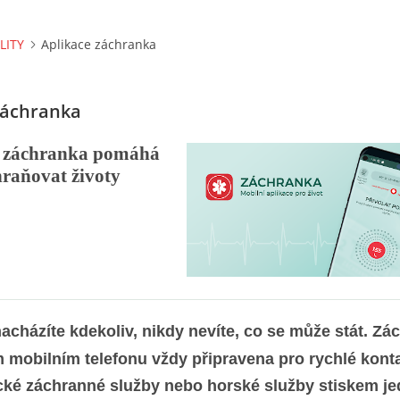
LITY
Aplikace záchranka
záchranka
e záchranka pomáhá
raňovat životy
acházíte kdekoliv, nikdy nevíte, co se může stát. Zá
m mobilním telefonu vždy připravena pro rychlé kont
cké záchranné služby nebo horské služby stiskem j