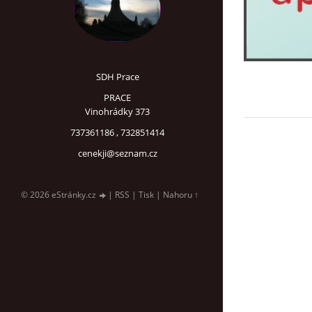
SDH Prace
PRACE
Vinohrádky 373
737361186 , 732851414
cenekji@seznam.cz
© 2026 eStránky.cz
|
RSS
|
Tisk
|
Nahoru ↑