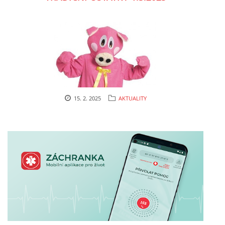
cenekji@seznam.cz
© 2026 eStránky.cz
|
RSS
|
Tisk
|
Nahoru ↑
15. 2. 2025
AKTUALITY