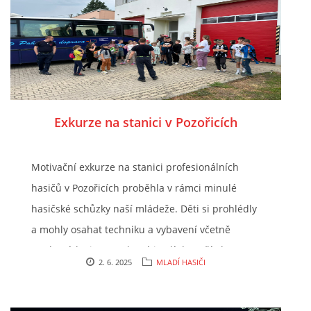
Exkurze na stanici v Pozořicích
Motivační exkurze na stanici profesionálních
hasičů v Pozořicích proběhla v rámci minulé
hasičské schůzky naší mládeže. Děti si prohlédly
a mohly osahat techniku a vybavení včetně
moderních cisteren, které jezdí do naší obce
2. 6. 2025
MLADÍ HASIČI
zasahovat. Navíc zažily jak to vypadá, když je
hasičům vyhlášený poplach. Děkujeme hasičům