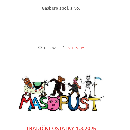
Gasbero spol. s r.o.
HYDRANTY
FOTOALBUM
MLADÍ HASIČI
1. 1. 2025
AKTUALITY
PRO ČLENY (ZAMČENO)
KONTAKT
SDH Prace
PRACE
Vinohrádky 373
737361186 , 732851414
TRADIČNÍ OSTATKY 1.3.2025