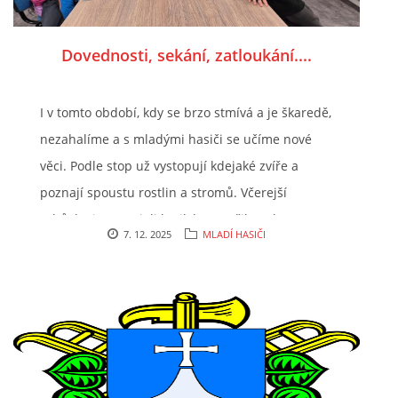
Dovednosti, sekání, zatloukání....
I v tomto období, kdy se brzo stmívá a je škaredě,
nezahalíme a s mladými hasiči se učíme nové
věci. Podle stop už vystopují kdejaké zvíře a
poznají spoustu rostlin a
stromů. Včerejší
schůzku jsme pojali kutilsky. Vystřihovalo se,
7. 12. 2025
MLADÍ HASIČI
sekalo, zatloukalo... a ani si nikdo neublížil. A
příště budou děti vařit.