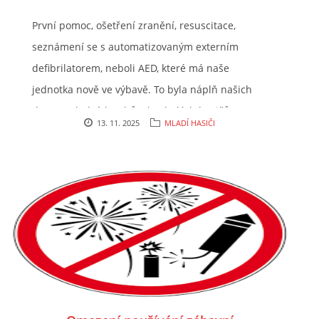
První pomoc, ošetření zranění, resuscitace,
seznámení se s automatizovaným externím
defibrilatorem, neboli AED, které má naše
jednotka nově ve výbavě. To byla náplň
našich
dvou posledních schůzek mladých hasičů.
13. 11. 2025
MLADÍ HASIČI
Rostou nám šikovní záchranáři.