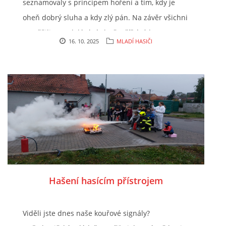
seznamovaly s principem hoření a tím, kdy je
oheň dobrý sluha a kdy zlý pán. Na závěr všichni
soutěžili v rozdelávání ohně. Příští týden se
16. 10. 2025
MLADÍ HASIČI
naučíme, jak se oheň hasí hasicím přístrojem a
který je vhodný na jaký požár. A co vy? Máte
doma hasicí přístroj?
Hašení hasícím přístrojem
Viděli jste dnes naše kouřové signály?