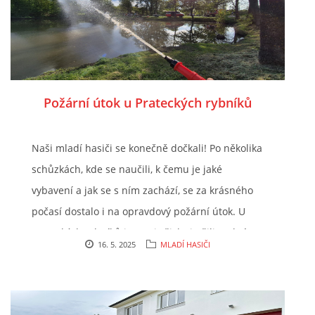
Požární útok u Prateckých rybníků
Naši mladí hasiči se konečně dočkali! Po několika
schůzkách, kde se naučili, k čemu je jaké
vybavení a jak se s ním zachází, se za krásného
počasí dostalo i na opravdový požární útok. U
Prateckých rybníků jsme si všichni užili mokré
16. 5. 2025
MLADÍ HASIČI
radovánky. Vody se fakt nebojí!!