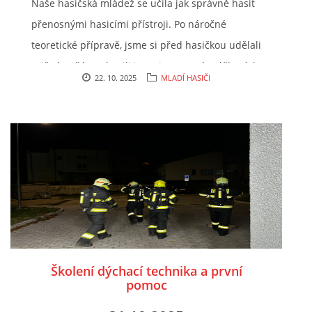
Naše hasičská mládež se učila jak správně hasit
přenosnými hasicími přístroji. Po náročné
teoretické přípravě, jsme si před hasičkou udělali
cvičné požáry a hasili jsme je pomocí práškových
22. 10. 2025
MLADÍ HASIČI
a sněhových hasicích přístrojů. Pokud bude v
naší obci počínající požár, máme odedneška přes
20 mladých záchranářů, kteří ho zvládnou
uhasit.
Školení dýchací technika a první
pomoc