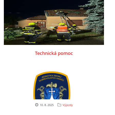
z HZS JHM PS Pozořice a také Petrovi Šimarovi za
sponzorsky poskytnutý autobus.
Technická pomoc
10. 8. 2025
Výjezdy