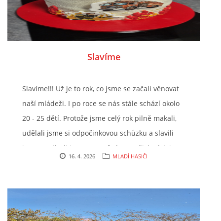
hadicemi. Rozhazujeme, motáme, spojujeme, aby
nás nic nepřekvapilo. A protože jsou děti
opravdu šikovné, vyrazíme s novými
dovednostmi i na nějakou hasičskou soutěž.
Slavíme
Slavíme!!! Už je to rok, co jsme se začali věnovat
naší mládeži. I po roce se nás stále schází okolo
20 - 25 dětí. Protože jsme celý rok pilně makali,
udělali jsme si odpočinkovou schůzku a slavili
jsme. Podívali jsme se na fotky z našich aktivit,
16. 4. 2026
MLADÍ HASIČI
povykládali si co nás baví a nebaví a pak jsme si
nadělili dárečky. Všechny mladé hasiče teď
poznáte podle křiklavých triček. Abyste nás
nepřehlédli. A co by to bylo za oslavu, bez