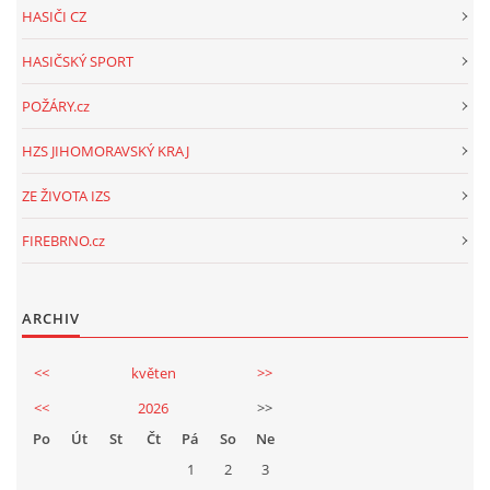
HASIČI CZ
HASIČSKÝ SPORT
POŽÁRY.cz
HZS JIHOMORAVSKÝ KRAJ
ZE ŽIVOTA IZS
FIREBRNO.cz
ARCHIV
<<
květen
>>
<<
2026
>>
Po
Út
St
Čt
Pá
So
Ne
1
2
3