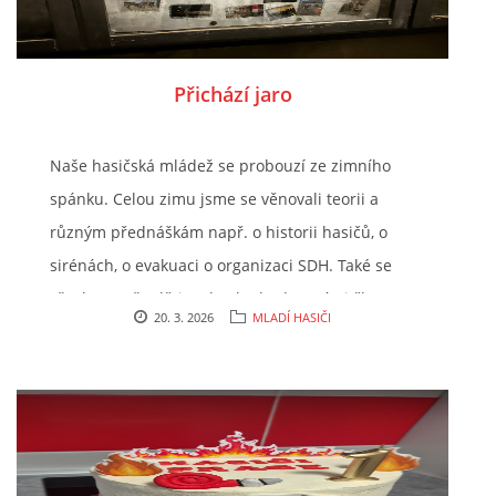
Přichází jaro
Naše hasičská mládež se probouzí ze zimního
spánku. Celou zimu jsme se věnovali teorii a
různým přednáškám např. o historii hasičů, o
sirénách, o evakuaci o organizaci SDH. Také se
všechny naše děti staly plnohodnotnými členy
20. 3. 2026
MLADÍ HASIČI
SDH. Když nám přálo počasí, vydali jsme se i
sportovat na bruslích nebo na bobech. Možná
jste si všimli i nové nástěnky na zastávce, kterou
jsme vytvořili z fotek z naší činnosti.
Teď, když se rozjařilo, věnujeme se práci s