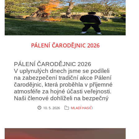
pořádného dortu? I ten jsme měli. Ale nezbylo
nic. Děkujeme všem dětem za aktivní účast na
schůzkách, rodičům za jejich podporu, vedoucím
za trpělivost.
PÁLENÍ ČARODĚJNIC 2026
PÁLENÍ ČARODĚJNIC 2026
V uplynulých dnech jsme se podíleli
na zabezpečení tradiční akce Pálení
čarodějnic, která proběhla v příjemné
atmosféře za hojné účasti veřejnosti.
Naši členové dohlíželi na bezpečný
průběh celé akce a byli připraveni
10. 5. 2026
MLADÍ HASIČI
zasáhnout v případě potřeby.
Velké poděkování patří také našim
mladým hasičům, kteří se aktivně
zapojili do příprav i zajištění drobného