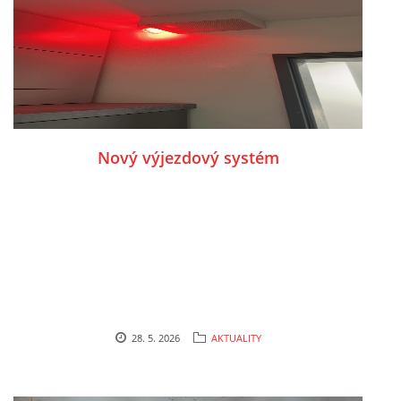
občerstvení pro návštěvníky. Je
skvělé vidět jejich chuť pomáhat a být
součástí společenského dění v obci.
Děkujeme všem, kteří dorazili,
podpořili nás a společně s námi si užili
krásný večer plný tradic, zábavy a
přátelské atmosféry.
Nový výjezdový systém
28. 5. 2026
AKTUALITY