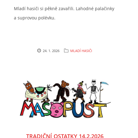
Mladí hasiči si pěkně zavařili. Lahodné palačinky
HYDRANTY
a suprovou polévku.
FOTOALBUM
MLADÍ HASIČI
24. 1. 2026
MLADÍ HASIČI
PRO ČLENY (ZAMČENO)
KONTAKT
SDH Prace
PRACE
Vinohrádky 373
737361186 , 732851414
TRADIČNÍ OSTATKY 14.2.2026