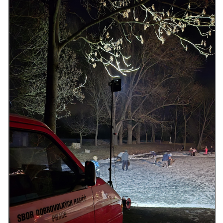
HYDRANTY
FOTOALBUM
MLADÍ HASIČI
PRO ČLENY (ZAMČENO)
KONTAKT
SDH Prace
PRACE
Vinohrádky 373
737361186 , 732851414