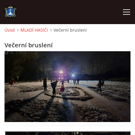
Úvod
MLADÍ HASIČI
Večerní bruslení
ÚVOD
Večerní bruslení
26. 1. 2026
AKTUALITY
VÝJEZDY
INFORMACE JEDNOTKY »
TECHNIKA
OZNAČENÍ HASIČSKÉ TECHNIKY