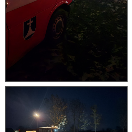
cenekji@seznam.cz
© 2026 eStránky.cz
|
RSS
|
Tisk
|
Nahoru ↑