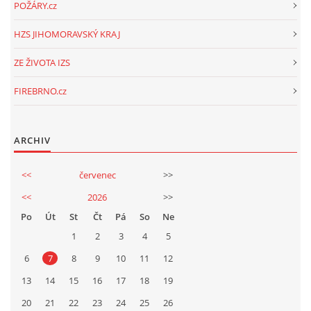
POŽÁRY.cz
HZS JIHOMORAVSKÝ KRAJ
ZE ŽIVOTA IZS
FIREBRNO.cz
ARCHIV
<<
červenec
>>
<<
2026
>>
Po
Út
St
Čt
Pá
So
Ne
1
2
3
4
5
6
7
8
9
10
11
12
13
14
15
16
17
18
19
20
21
22
23
24
25
26