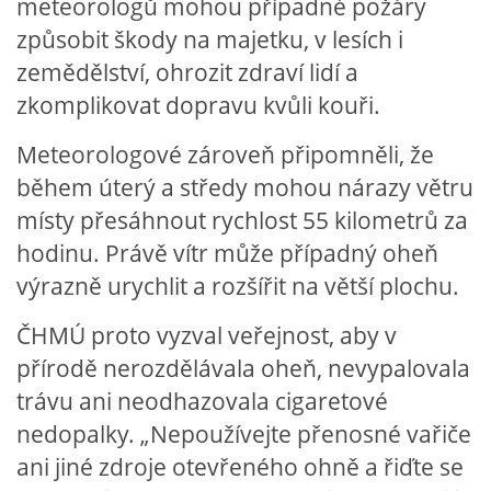
meteorologů mohou případné požáry
způsobit škody na majetku, v lesích i
zemědělství, ohrozit zdraví lidí a
zkomplikovat dopravu kvůli kouři.
​Meteorologové zároveň připomněli, že
během úterý a středy mohou nárazy větru
místy přesáhnout rychlost 55 kilometrů za
hodinu. Právě vítr může případný oheň
výrazně urychlit a rozšířit na větší plochu.
ČHMÚ proto vyzval veřejnost, aby v
přírodě nerozdělávala oheň, nevypalovala
trávu ani neodhazovala cigaretové
nedopalky. „Nepoužívejte přenosné vařiče
ani jiné zdroje otevřeného ohně a řiďte se