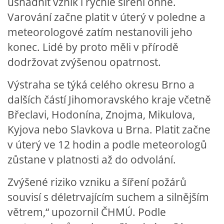
usnadnit vznik i rychlé šíření ohně.
cenekji@seznam.cz
Varování začne platit v úterý v poledne a
meteorologové zatím nestanovili jeho
© 2026 eStránky.cz
|
RSS
|
Tisk
|
Nahoru ↑
konec. Lidé by proto měli v přírodě
dodržovat zvýšenou opatrnost.
Výstraha se týká celého okresu Brno a
dalších částí Jihomoravského kraje včetně
Břeclavi, Hodonína, Znojma, Mikulova,
Kyjova nebo Slavkova u Brna. Platit začne
v úterý ve 12 hodin a podle meteorologů
zůstane v platnosti až do odvolání.
Zvýšené riziko vzniku a šíření požárů
souvisí s déletrvajícím suchem a silnějším
větrem,“ upozornil ČHMÚ. Podle