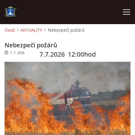
Úvod
AKTUALITY
Nebezpečí požárů
ÚVOD
Nebezpečí požárů
7.7.2026 12:00hod
7. 7. 2026
AKTUALITY
VÝJEZDY
INFORMACE JEDNOTKY »
TECHNIKA
OZNAČENÍ HASIČSKÉ TECHNIKY