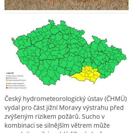
HYDRANTY
FOTOALBUM
MLADÍ HASIČI
PRO ČLENY (ZAMČENO)
KONTAKT
Český hydrometeorologický ústav (ČHMÚ)
SDH Prace
vydal pro část jižní Moravy výstrahu před
PRACE
zvýšeným rizikem požárů. Sucho v
Vinohrádky 373
kombinaci se silnějším větrem může
737361186 , 732851414