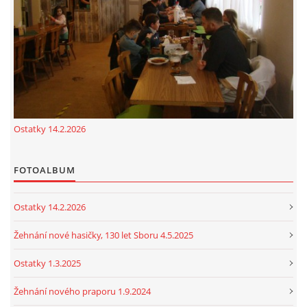
cenekji@seznam.cz
© 2026 eStránky.cz
|
RSS
|
Tisk
|
Nahoru ↑
Ostatky 14.2.2026
FOTOALBUM
Ostatky 14.2.2026
Žehnání nové hasičky, 130 let Sboru 4.5.2025
Ostatky 1.3.2025
Žehnání nového praporu 1.9.2024