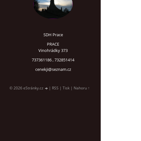
SDH Prace
PRACE
Vinohrádky 373
737361186 , 732851414
cenekji@seznam.cz
© 2026 eStránky.cz
|
RSS
|
Tisk
|
Nahoru ↑