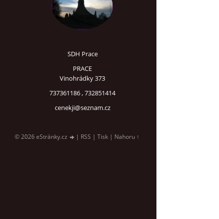
SDH Prace
PRACE
Vinohrádky 373
737361186 , 732851414
cenekji@seznam.cz
© 2026 eStránky.cz
|
RSS
|
Tisk
|
Nahoru ↑