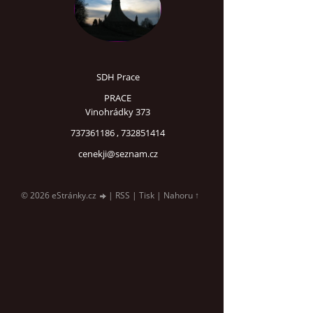
SDH Prace
PRACE
Vinohrádky 373
737361186 , 732851414
cenekji@seznam.cz
© 2026 eStránky.cz
|
RSS
|
Tisk
|
Nahoru ↑