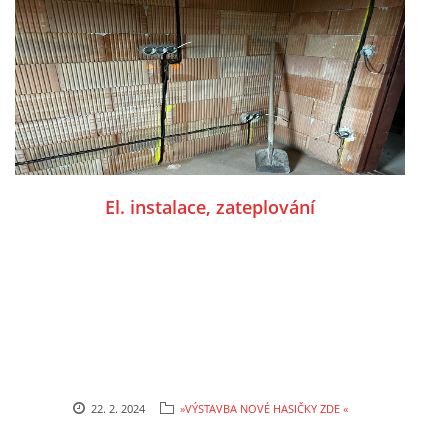
El. instalace, zateplování
22. 2. 2024
»VÝSTAVBA NOVÉ HASIČKY ZDE «