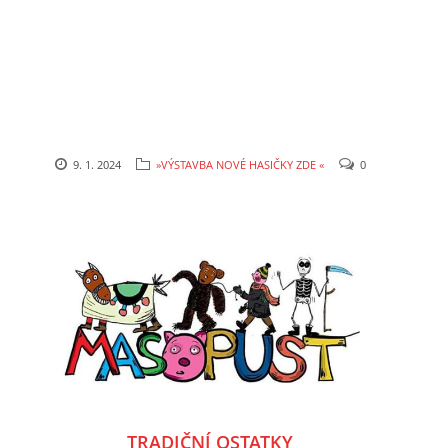
HYDRANTY
FOTOALBUM
MLADÍ HASIČI
9. 1. 2024
»VÝSTAVBA NOVÉ HASIČKY ZDE «
0
PRO ČLENY (ZAMČENO)
KONTAKT
SDH Prace
PRACE
Vinohrádky 373
737361186 , 732851414
TRADIČNÍ OSTATKY