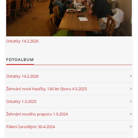
Ostatky 14.2.2026
FOTOALBUM
Ostatky 14.2.2026
Žehnání nové hasičky, 130 let Sboru 4.5.2025
Ostatky 1.3.2025
Žehnání nového praporu 1.9.2024
Pálení čarodějnic 30.4.2024