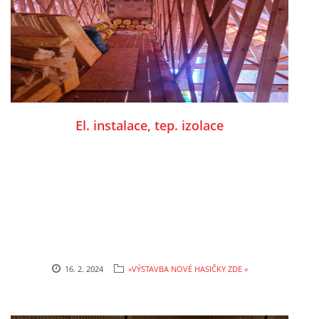
El. instalace, tep. izolace
16. 2. 2024
»VÝSTAVBA NOVÉ HASIČKY ZDE «