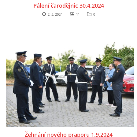
Pálení čarodějnic 30.4.2024
2. 5. 2024
11
0
Žehnání nového praporu 1.9.2024