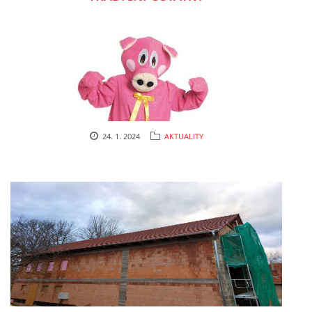
cenekji@seznam.cz
© 2026 eStránky.cz
|
RSS
|
Tisk
|
Nahoru ↑
24. 1. 2024
AKTUALITY