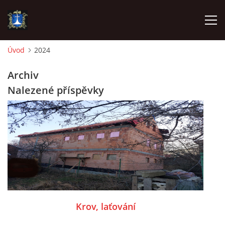
Úvod
2024
ÚVOD
Archiv
Nalezené příspěvky
AKTUALITY
VÝJEZDY
INFORMACE JEDNOTKY »
TECHNIKA
Krov, laťování
OZNAČENÍ HASIČSKÉ TECHNIKY