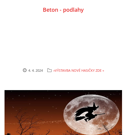
Beton - podlahy
4. 4. 2024
»VÝSTAVBA NOVÉ HASIČKY ZDE «