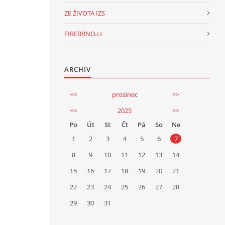
ZE ŽIVOTA IZS
FIREBRNO.cz
ARCHIV
<<
prosinec
>>
<<
2025
>>
Po
Út
St
Čt
Pá
So
Ne
1
2
3
4
5
6
7
8
9
10
11
12
13
14
15
16
17
18
19
20
21
22
23
24
25
26
27
28
29
30
31