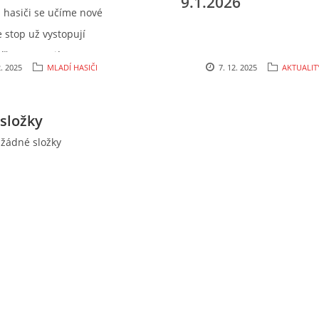
9.1.2026
 hasiči se učíme nové
e stop už vystopují
íře a poznají spoustu
2. 2025
MLADÍ HASIČI
7. 12. 2025
AKTUALIT
tromů. Včerejší schůzku
i kutilsky. Vystřihovalo
složky
 zatloukalo... a ani si
lížil. A příště budou
 žádné složky