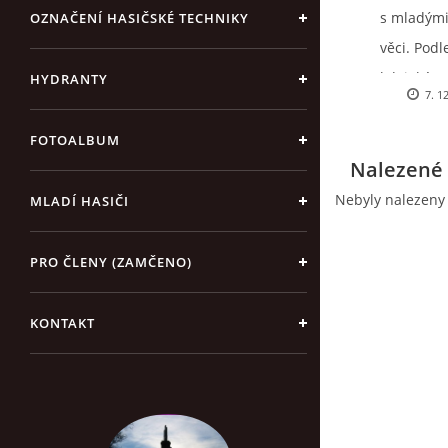
s mladými
OZNAČENÍ HASIČSKÉ TECHNIKY
věci. Podl
kdejaké zv
HYDRANTY
7. 1
rostlin a
s
jsme pojal
FOTOALBUM
Nalezené 
se, sekalo,
nikdo neub
Nebyly nalezeny
MLADÍ HASIČI
děti vařit.
PRO ČLENY (ZAMČENO)
KONTAKT