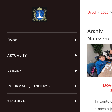
Úvod
2025
Archiv
Nalezené 
ÚVOD
AKTUALITY
VÝJEZDY
Dove
INFORMACE JEDNOTKY »
TECHNIKA
I v tomto 
stmívá a 