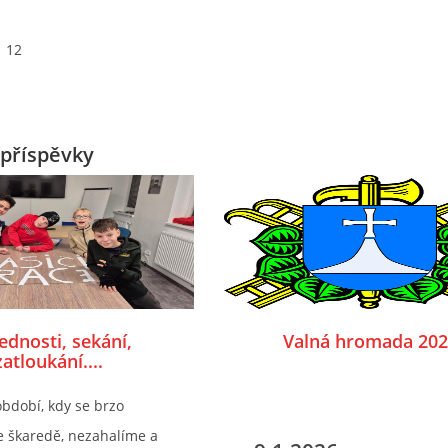
12
příspěvky
dnosti, sekání,
Valná hromada 202
zatloukání....
období, kdy se brzo
je škaredě, nezahalíme a