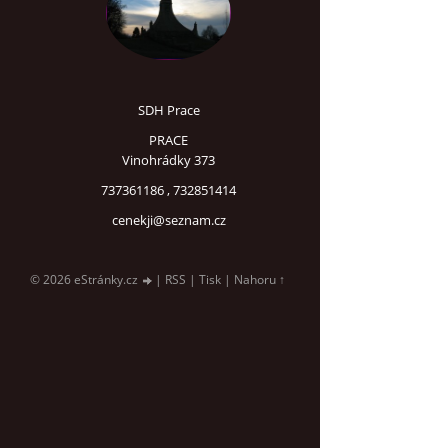
SDH Prace
PRACE
Vinohrádky 373
737361186 , 732851414
cenekji@seznam.cz
© 2026 eStránky.cz
|
RSS
|
Tisk
|
Nahoru ↑