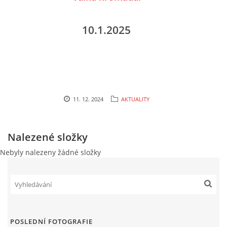
cenekji@seznam.cz
10.1.2025
© 2026 eStránky.cz
|
RSS
|
Tisk
|
Nahoru ↑
11. 12. 2024
AKTUALITY
Nalezené složky
Nebyly nalezeny žádné složky
POSLEDNÍ FOTOGRAFIE