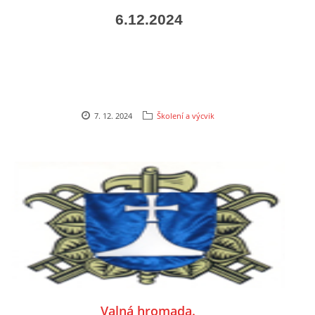
6.12.2024
HYDRANTY
FOTOALBUM
MLADÍ HASIČI
7. 12. 2024
Školení a výcvik
PRO ČLENY (ZAMČENO)
KONTAKT
SDH Prace
PRACE
Vinohrádky 373
737361186 , 732851414
Valná hromada.