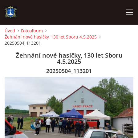
Úvod
Fotoalbum
Žehnání nové hasičky, 130 let Sboru 4.5.2025
ÚVOD
20250504_113201
Žehnání nové hasičky, 130 let Sboru
AKTUALITY
4.5.2025
20250504_113201
VÝJEZDY
INFORMACE JEDNOTKY »
TECHNIKA
OZNAČENÍ HASIČSKÉ TECHNIKY