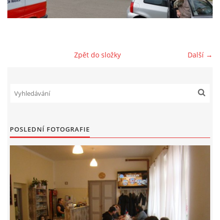
HYDRANTY
FOTOALBUM
Zpět do složky
Další →
MLADÍ HASIČI
PRO ČLENY (ZAMČENO)
POSLEDNÍ FOTOGRAFIE
KONTAKT
SDH Prace
PRACE
Vinohrádky 373
737361186 , 732851414