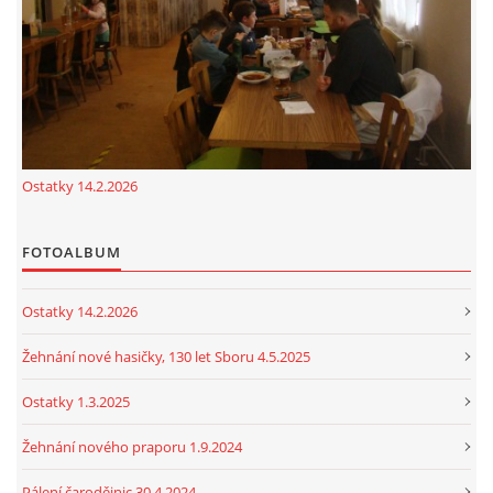
cenekji@seznam.cz
© 2026 eStránky.cz
|
RSS
|
Tisk
|
Nahoru ↑
Ostatky 14.2.2026
FOTOALBUM
Ostatky 14.2.2026
Žehnání nové hasičky, 130 let Sboru 4.5.2025
Ostatky 1.3.2025
Žehnání nového praporu 1.9.2024
Pálení čarodějnic 30.4.2024