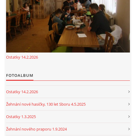
cenekji@seznam.cz
© 2026 eStránky.cz
|
RSS
|
Tisk
|
Nahoru ↑
Ostatky 14.2.2026
FOTOALBUM
Ostatky 14.2.2026
Žehnání nové hasičky, 130 let Sboru 4.5.2025
Ostatky 1.3.2025
Žehnání nového praporu 1.9.2024