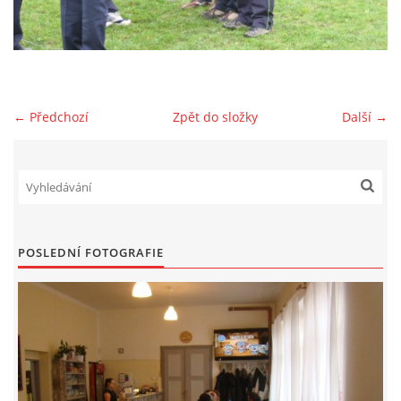
HYDRANTY
FOTOALBUM
← Předchozí
Zpět do složky
Další →
MLADÍ HASIČI
PRO ČLENY (ZAMČENO)
POSLEDNÍ FOTOGRAFIE
KONTAKT
SDH Prace
PRACE
Vinohrádky 373
737361186 , 732851414