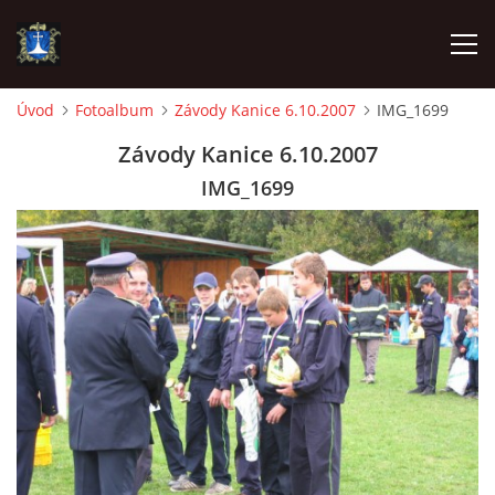
Úvod
Fotoalbum
Závody Kanice 6.10.2007
IMG_1699
ÚVOD
Závody Kanice 6.10.2007
IMG_1699
AKTUALITY
VÝJEZDY
INFORMACE JEDNOTKY »
TECHNIKA
OZNAČENÍ HASIČSKÉ TECHNIKY