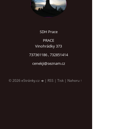
SDH Prace
PRACE
Vinohrádky 373
737361186 , 732851414
cenekji@seznam.cz
© 2026 eStránky.cz
|
RSS
|
Tisk
|
Nahoru ↑