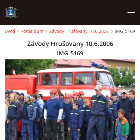
Úvod
Fotoalbum
Závody Hrušovany 10.6.2006
IMG_5169
ÚVOD
Závody Hrušovany 10.6.2006
IMG_5169
AKTUALITY
VÝJEZDY
INFORMACE JEDNOTKY »
TECHNIKA
OZNAČENÍ HASIČSKÉ TECHNIKY