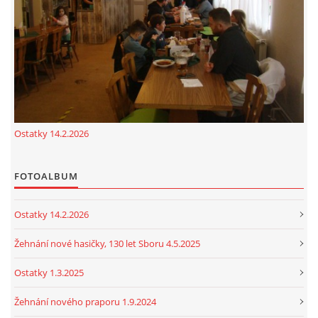
cenekji@seznam.cz
© 2026 eStránky.cz
|
RSS
|
Tisk
|
Nahoru ↑
Ostatky 14.2.2026
FOTOALBUM
Ostatky 14.2.2026
Žehnání nové hasičky, 130 let Sboru 4.5.2025
Ostatky 1.3.2025
Žehnání nového praporu 1.9.2024