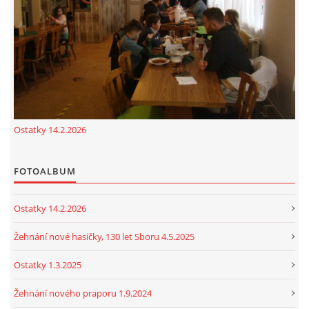
cenekji@seznam.cz
© 2026 eStránky.cz
|
RSS
|
Tisk
|
Nahoru ↑
Ostatky 14.2.2026
FOTOALBUM
Ostatky 14.2.2026
Žehnání nové hasičky, 130 let Sboru 4.5.2025
Ostatky 1.3.2025
Žehnání nového praporu 1.9.2024