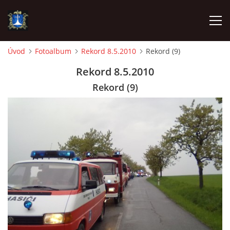
Úvod
Fotoalbum
Rekord 8.5.2010
Rekord (9)
ÚVOD
Rekord 8.5.2010
Rekord (9)
AKTUALITY
VÝJEZDY
INFORMACE JEDNOTKY »
TECHNIKA
OZNAČENÍ HASIČSKÉ TECHNIKY