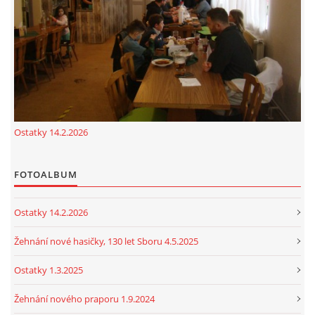
cenekji@seznam.cz
© 2026 eStránky.cz
|
RSS
|
Tisk
|
Nahoru ↑
Ostatky 14.2.2026
FOTOALBUM
Ostatky 14.2.2026
Žehnání nové hasičky, 130 let Sboru 4.5.2025
Ostatky 1.3.2025
Žehnání nového praporu 1.9.2024