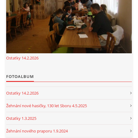
cenekji@seznam.cz
© 2026 eStránky.cz
|
RSS
|
Tisk
|
Nahoru ↑
Ostatky 14.2.2026
FOTOALBUM
Ostatky 14.2.2026
Žehnání nové hasičky, 130 let Sboru 4.5.2025
Ostatky 1.3.2025
Žehnání nového praporu 1.9.2024