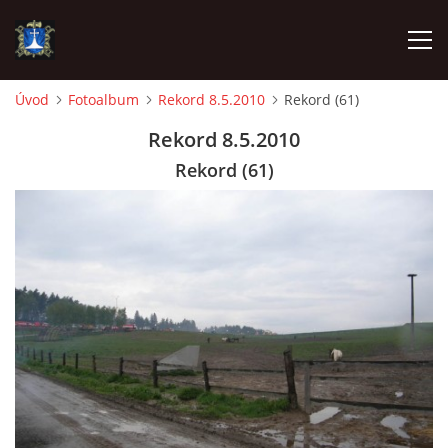
Úvod
Fotoalbum
Rekord 8.5.2010
Rekord (61)
ÚVOD
Rekord 8.5.2010
Rekord (61)
AKTUALITY
VÝJEZDY
INFORMACE JEDNOTKY »
TECHNIKA
OZNAČENÍ HASIČSKÉ TECHNIKY