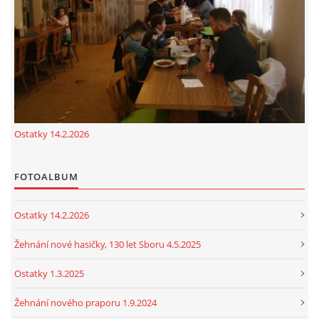
cenekji@seznam.cz
© 2026 eStránky.cz
|
RSS
|
Tisk
|
Nahoru ↑
Ostatky 14.2.2026
FOTOALBUM
Ostatky 14.2.2026
Žehnání nové hasičky, 130 let Sboru 4.5.2025
Ostatky 1.3.2025
Žehnání nového praporu 1.9.2024