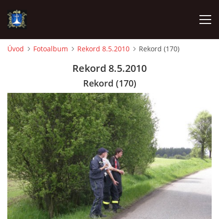
Úvod
Fotoalbum
Rekord 8.5.2010
Rekord (170)
ÚVOD
Rekord 8.5.2010
Rekord (170)
AKTUALITY
VÝJEZDY
INFORMACE JEDNOTKY »
TECHNIKA
OZNAČENÍ HASIČSKÉ TECHNIKY