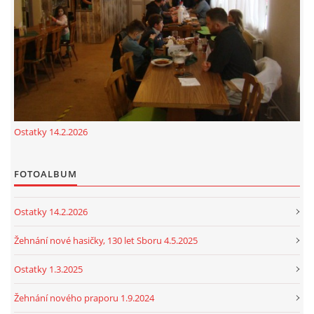
cenekji@seznam.cz
© 2026 eStránky.cz
|
RSS
|
Tisk
|
Nahoru ↑
Ostatky 14.2.2026
FOTOALBUM
Ostatky 14.2.2026
Žehnání nové hasičky, 130 let Sboru 4.5.2025
Ostatky 1.3.2025
Žehnání nového praporu 1.9.2024