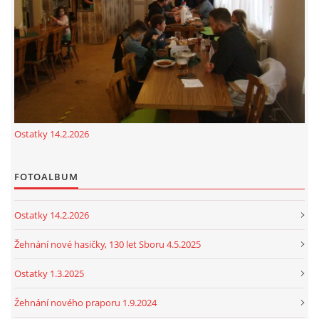
cenekji@seznam.cz
© 2026 eStránky.cz
|
RSS
|
Tisk
|
Nahoru ↑
Ostatky 14.2.2026
FOTOALBUM
Ostatky 14.2.2026
Žehnání nové hasičky, 130 let Sboru 4.5.2025
Ostatky 1.3.2025
Žehnání nového praporu 1.9.2024