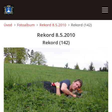
Úvod
Fotoalbum
Rekord 8.5.2010
Rekord (142)
ÚVOD
Rekord 8.5.2010
Rekord (142)
AKTUALITY
VÝJEZDY
INFORMACE JEDNOTKY »
TECHNIKA
OZNAČENÍ HASIČSKÉ TECHNIKY