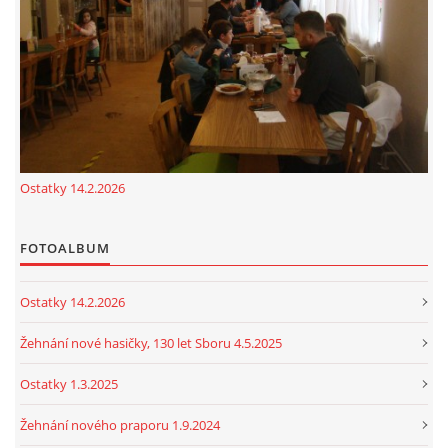
cenekji@seznam.cz
© 2026 eStránky.cz
|
RSS
|
Tisk
|
Nahoru ↑
Ostatky 14.2.2026
FOTOALBUM
Ostatky 14.2.2026
Žehnání nové hasičky, 130 let Sboru 4.5.2025
Ostatky 1.3.2025
Žehnání nového praporu 1.9.2024