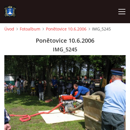
Úvod
Fotoalbum
Ponětovice 10.6.2006
IMG_5245
ÚVOD
Ponětovice 10.6.2006
IMG_5245
AKTUALITY
VÝJEZDY
INFORMACE JEDNOTKY »
TECHNIKA
OZNAČENÍ HASIČSKÉ TECHNIKY