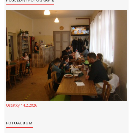
POSLEDNÍ FOTOGRAFIE
cenekji@seznam.cz
© 2026 eStránky.cz
|
RSS
|
Tisk
|
Nahoru ↑
Ostatky 14.2.2026
FOTOALBUM