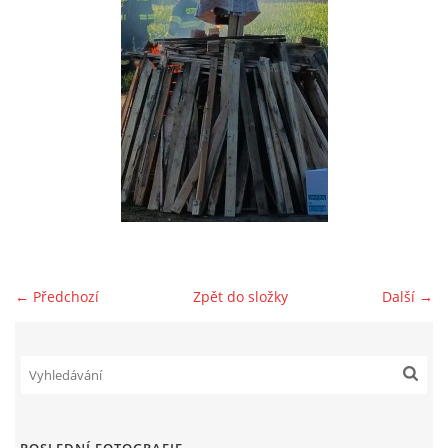
HYDRANTY
FOTOALBUM
MLADÍ HASIČI
PRO ČLENY (ZAMČENO)
KONTAKT
← Předchozí
Zpět do složky
Další →
SDH Prace
PRACE
Vinohrádky 373
737361186 , 732851414