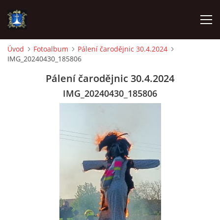
Úvod
Fotoalbum
Pálení čarodějnic 30.4.2024
IMG_20240430_185806
ÚVOD
Pálení čarodějnic 30.4.2024
AKTUALITY
IMG_20240430_185806
VÝJEZDY
INFORMACE JEDNOTKY »
TECHNIKA
OZNAČENÍ HASIČSKÉ TECHNIKY