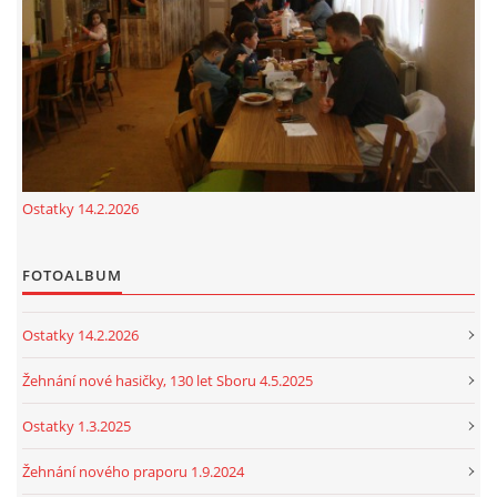
cenekji@seznam.cz
© 2026 eStránky.cz
|
RSS
|
Tisk
|
Nahoru ↑
Ostatky 14.2.2026
FOTOALBUM
Ostatky 14.2.2026
Žehnání nové hasičky, 130 let Sboru 4.5.2025
Ostatky 1.3.2025
Žehnání nového praporu 1.9.2024