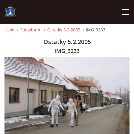
Úvod
Fotoalbum
Ostatky 5.2.2005
IMG_3233
ÚVOD
Ostatky 5.2.2005
IMG_3233
AKTUALITY
VÝJEZDY
INFORMACE JEDNOTKY »
TECHNIKA
OZNAČENÍ HASIČSKÉ TECHNIKY