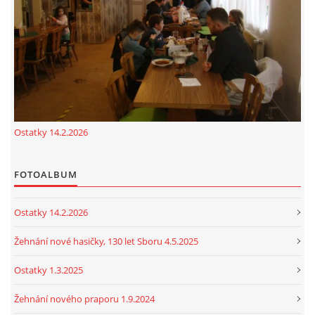
cenekji@seznam.cz
© 2026 eStránky.cz
|
RSS
|
Tisk
|
Nahoru ↑
Ostatky 14.2.2026
FOTOALBUM
Ostatky 14.2.2026
Žehnání nové hasičky, 130 let Sboru 4.5.2025
Ostatky 1.3.2025
Žehnání nového praporu 1.9.2024