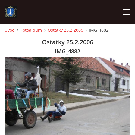
Úvod
Fotoalbum
Ostatky 25.2.2006
IMG_4882
ÚVOD
Ostatky 25.2.2006
IMG_4882
AKTUALITY
VÝJEZDY
INFORMACE JEDNOTKY »
TECHNIKA
OZNAČENÍ HASIČSKÉ TECHNIKY