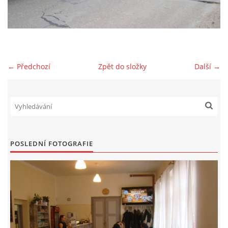
HYDRANTY
FOTOALBUM
← Předchozí
Zpět do složky
Další →
MLADÍ HASIČI
PRO ČLENY (ZAMČENO)
POSLEDNÍ FOTOGRAFIE
KONTAKT
SDH Prace
PRACE
Vinohrádky 373
737361186 , 732851414