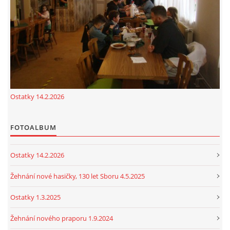
cenekji@seznam.cz
© 2026 eStránky.cz
|
RSS
|
Tisk
|
Nahoru ↑
Ostatky 14.2.2026
FOTOALBUM
Ostatky 14.2.2026
Žehnání nové hasičky, 130 let Sboru 4.5.2025
Ostatky 1.3.2025
Žehnání nového praporu 1.9.2024