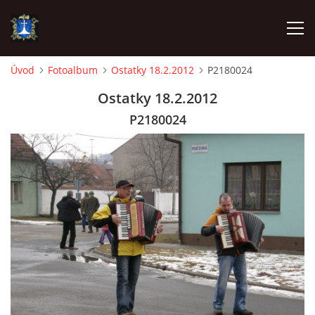
Úvod
Fotoalbum
Ostatky 18.2.2012
P2180024
ÚVOD
Ostatky 18.2.2012
P2180024
AKTUALITY
VÝJEZDY
INFORMACE JEDNOTKY »
TECHNIKA
OZNAČENÍ HASIČSKÉ TECHNIKY