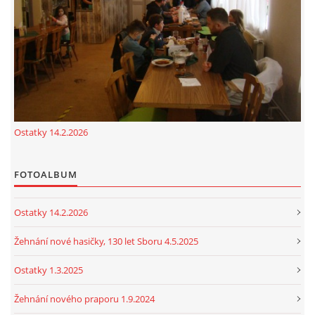
cenekji@seznam.cz
© 2026 eStránky.cz
|
RSS
|
Tisk
|
Nahoru ↑
Ostatky 14.2.2026
FOTOALBUM
Ostatky 14.2.2026
Žehnání nové hasičky, 130 let Sboru 4.5.2025
Ostatky 1.3.2025
Žehnání nového praporu 1.9.2024