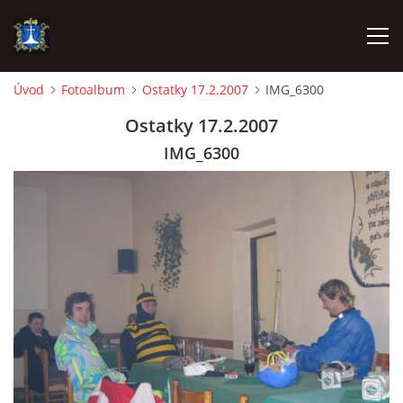
Úvod
Fotoalbum
Ostatky 17.2.2007
IMG_6300
ÚVOD
Ostatky 17.2.2007
IMG_6300
AKTUALITY
VÝJEZDY
INFORMACE JEDNOTKY »
TECHNIKA
OZNAČENÍ HASIČSKÉ TECHNIKY