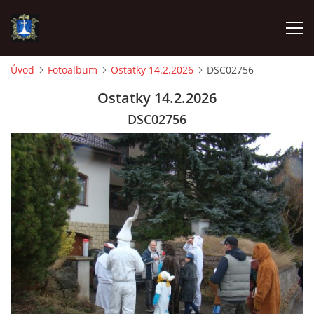
Úvod
Fotoalbum
Ostatky 14.2.2026
DSC02756
ÚVOD
Ostatky 14.2.2026
DSC02756
AKTUALITY
VÝJEZDY
INFORMACE JEDNOTKY »
TECHNIKA
OZNAČENÍ HASIČSKÉ TECHNIKY