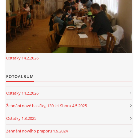
cenekji@seznam.cz
© 2026 eStránky.cz
|
RSS
|
Tisk
|
Nahoru ↑
Ostatky 14.2.2026
FOTOALBUM
Ostatky 14.2.2026
Žehnání nové hasičky, 130 let Sboru 4.5.2025
Ostatky 1.3.2025
Žehnání nového praporu 1.9.2024