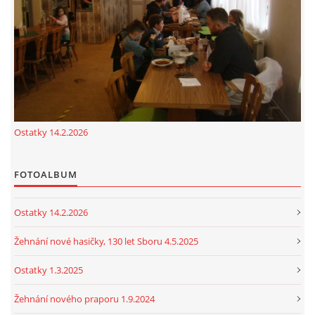
cenekji@seznam.cz
© 2026 eStránky.cz
|
RSS
|
Tisk
|
Nahoru ↑
Ostatky 14.2.2026
FOTOALBUM
Ostatky 14.2.2026
Žehnání nové hasičky, 130 let Sboru 4.5.2025
Ostatky 1.3.2025
Žehnání nového praporu 1.9.2024