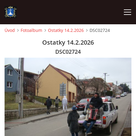
Úvod
Fotoalbum
Ostatky 14.2.2026
DSC02724
ÚVOD
Ostatky 14.2.2026
DSC02724
AKTUALITY
VÝJEZDY
INFORMACE JEDNOTKY »
TECHNIKA
OZNAČENÍ HASIČSKÉ TECHNIKY