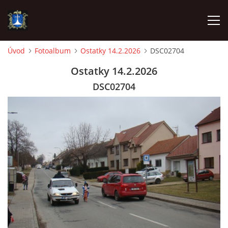
Úvod
Fotoalbum
Ostatky 14.2.2026
DSC02704
ÚVOD
Ostatky 14.2.2026
DSC02704
AKTUALITY
VÝJEZDY
INFORMACE JEDNOTKY »
TECHNIKA
OZNAČENÍ HASIČSKÉ TECHNIKY