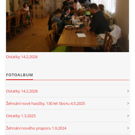
cenekji@seznam.cz
© 2026 eStránky.cz
|
RSS
|
Tisk
|
Nahoru ↑
Ostatky 14.2.2026
FOTOALBUM
Ostatky 14.2.2026
Žehnání nové hasičky, 130 let Sboru 4.5.2025
Ostatky 1.3.2025
Žehnání nového praporu 1.9.2024