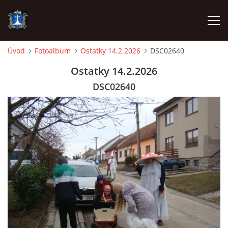
Úvod
Fotoalbum
Ostatky 14.2.2026
DSC02640
ÚVOD
Ostatky 14.2.2026
DSC02640
AKTUALITY
VÝJEZDY
INFORMACE JEDNOTKY »
TECHNIKA
OZNAČENÍ HASIČSKÉ TECHNIKY