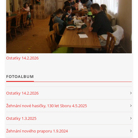
cenekji@seznam.cz
© 2026 eStránky.cz
|
RSS
|
Tisk
|
Nahoru ↑
Ostatky 14.2.2026
FOTOALBUM
Ostatky 14.2.2026
Žehnání nové hasičky, 130 let Sboru 4.5.2025
Ostatky 1.3.2025
Žehnání nového praporu 1.9.2024