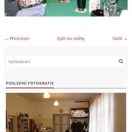
HYDRANTY
FOTOALBUM
← Předchozí
Zpět do složky
Další →
MLADÍ HASIČI
PRO ČLENY (ZAMČENO)
POSLEDNÍ FOTOGRAFIE
KONTAKT
SDH Prace
PRACE
Vinohrádky 373
737361186 , 732851414