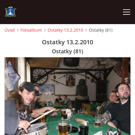
Úvod
Fotoalbum
Ostatky 13.2.2010
Ostatky (81)
ÚVOD
Ostatky 13.2.2010
Ostatky (81)
AKTUALITY
VÝJEZDY
INFORMACE JEDNOTKY »
TECHNIKA
OZNAČENÍ HASIČSKÉ TECHNIKY