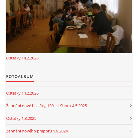
cenekji@seznam.cz
© 2026 eStránky.cz
|
RSS
|
Tisk
|
Nahoru ↑
Ostatky 14.2.2026
FOTOALBUM
Ostatky 14.2.2026
Žehnání nové hasičky, 130 let Sboru 4.5.2025
Ostatky 1.3.2025
Žehnání nového praporu 1.9.2024