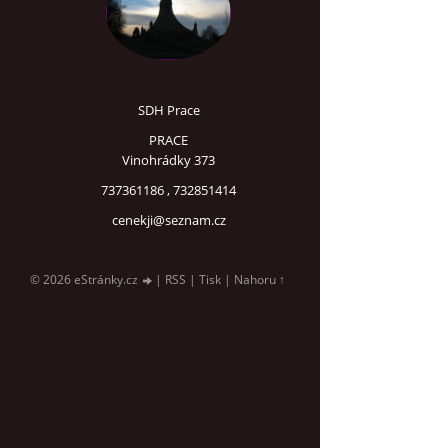
SDH Prace
PRACE
Vinohrádky 373
737361186 , 732851414
cenekji@seznam.cz
© 2026 eStránky.cz
|
RSS
|
Tisk
|
Nahoru ↑