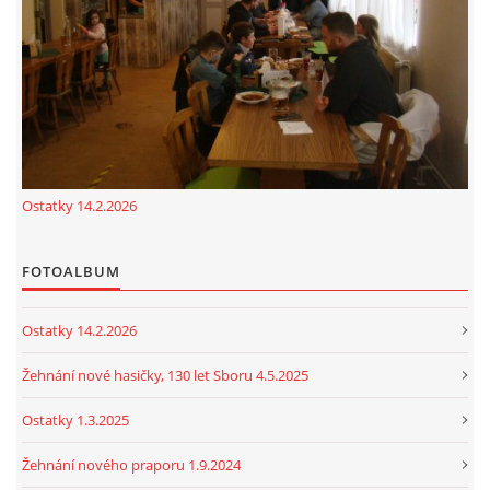
cenekji@seznam.cz
© 2026 eStránky.cz
|
RSS
|
Tisk
|
Nahoru ↑
Ostatky 14.2.2026
FOTOALBUM
Ostatky 14.2.2026
Žehnání nové hasičky, 130 let Sboru 4.5.2025
Ostatky 1.3.2025
Žehnání nového praporu 1.9.2024