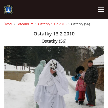
Úvod
Fotoalbum
Ostatky 13.2.2010
Ostatky (56)
ÚVOD
Ostatky 13.2.2010
Ostatky (56)
AKTUALITY
VÝJEZDY
INFORMACE JEDNOTKY »
TECHNIKA
OZNAČENÍ HASIČSKÉ TECHNIKY