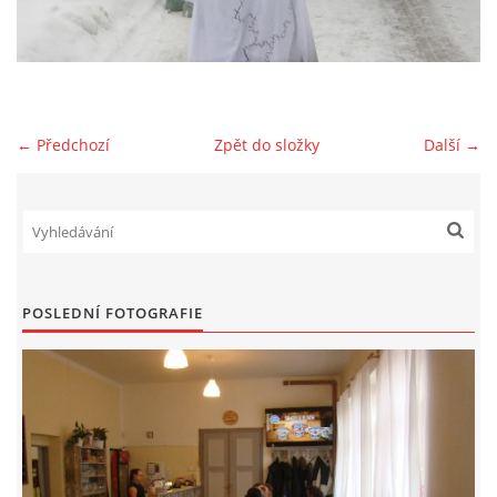
HYDRANTY
FOTOALBUM
← Předchozí
Zpět do složky
Další →
MLADÍ HASIČI
PRO ČLENY (ZAMČENO)
POSLEDNÍ FOTOGRAFIE
KONTAKT
SDH Prace
PRACE
Vinohrádky 373
737361186 , 732851414