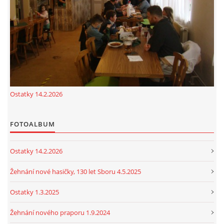
cenekji@seznam.cz
© 2026 eStránky.cz
|
RSS
|
Tisk
|
Nahoru ↑
Ostatky 14.2.2026
FOTOALBUM
Ostatky 14.2.2026
Žehnání nové hasičky, 130 let Sboru 4.5.2025
Ostatky 1.3.2025
Žehnání nového praporu 1.9.2024