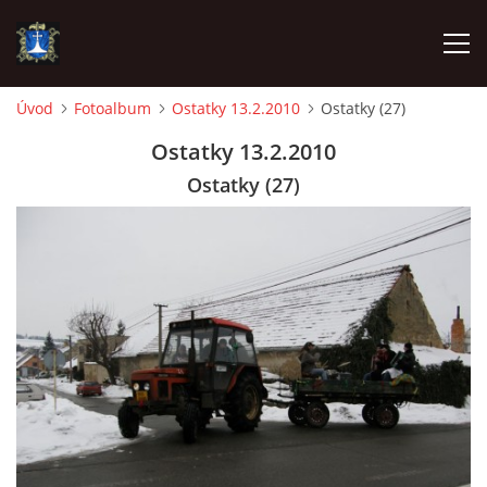
Úvod
Fotoalbum
Ostatky 13.2.2010
Ostatky (27)
ÚVOD
Ostatky 13.2.2010
Ostatky (27)
AKTUALITY
VÝJEZDY
INFORMACE JEDNOTKY »
TECHNIKA
OZNAČENÍ HASIČSKÉ TECHNIKY