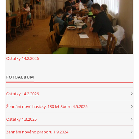
cenekji@seznam.cz
© 2026 eStránky.cz
|
RSS
|
Tisk
|
Nahoru ↑
Ostatky 14.2.2026
FOTOALBUM
Ostatky 14.2.2026
Žehnání nové hasičky, 130 let Sboru 4.5.2025
Ostatky 1.3.2025
Žehnání nového praporu 1.9.2024