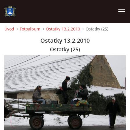
Úvod
Fotoalbum
Ostatky 13.2.2010
Ostatky (25)
ÚVOD
Ostatky 13.2.2010
Ostatky (25)
AKTUALITY
VÝJEZDY
INFORMACE JEDNOTKY »
TECHNIKA
OZNAČENÍ HASIČSKÉ TECHNIKY