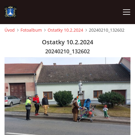
Úvod
Fotoalbum
Ostatky 10.2.2024
20240210_132602
ÚVOD
Ostatky 10.2.2024
20240210_132602
AKTUALITY
VÝJEZDY
INFORMACE JEDNOTKY »
TECHNIKA
OZNAČENÍ HASIČSKÉ TECHNIKY