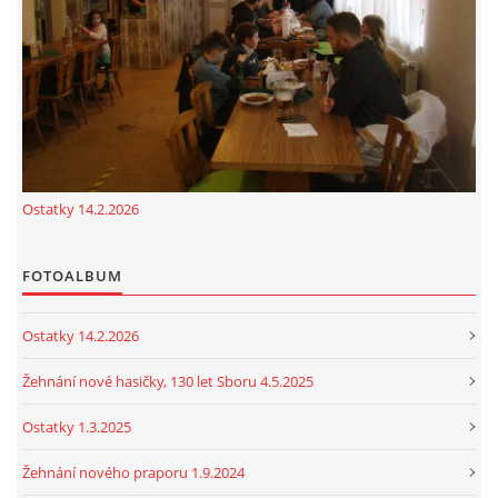
cenekji@seznam.cz
© 2026 eStránky.cz
|
RSS
|
Tisk
|
Nahoru ↑
Ostatky 14.2.2026
FOTOALBUM
Ostatky 14.2.2026
Žehnání nové hasičky, 130 let Sboru 4.5.2025
Ostatky 1.3.2025
Žehnání nového praporu 1.9.2024