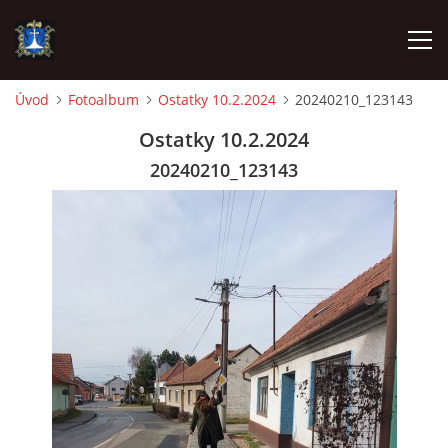
Úvod
Fotoalbum
Ostatky 10.2.2024
20240210_123143
ÚVOD
Ostatky 10.2.2024
20240210_123143
AKTUALITY
VÝJEZDY
INFORMACE JEDNOTKY »
TECHNIKA
OZNAČENÍ HASIČSKÉ TECHNIKY