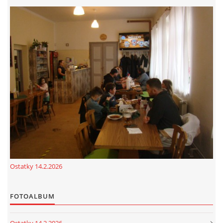
cenekji@seznam.cz
© 2026 eStránky.cz
|
RSS
|
Tisk
|
Nahoru ↑
Ostatky 14.2.2026
FOTOALBUM