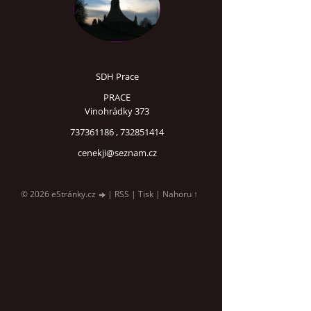
SDH Prace
PRACE
Vinohrádky 373
737361186 , 732851414
cenekji@seznam.cz
© 2026 eStránky.cz
|
RSS
|
Tisk
|
Nahoru ↑