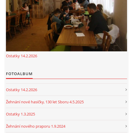
cenekji@seznam.cz
© 2026 eStránky.cz
|
RSS
|
Tisk
|
Nahoru ↑
Ostatky 14.2.2026
FOTOALBUM
Ostatky 14.2.2026
Žehnání nové hasičky, 130 let Sboru 4.5.2025
Ostatky 1.3.2025
Žehnání nového praporu 1.9.2024