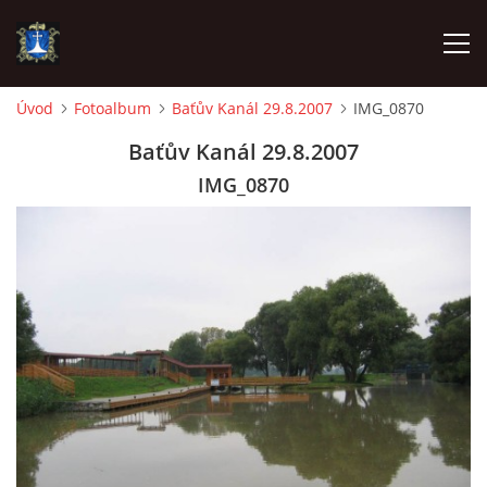
Úvod
Fotoalbum
Baťův Kanál 29.8.2007
IMG_0870
ÚVOD
Baťův Kanál 29.8.2007
IMG_0870
AKTUALITY
VÝJEZDY
INFORMACE JEDNOTKY »
TECHNIKA
OZNAČENÍ HASIČSKÉ TECHNIKY