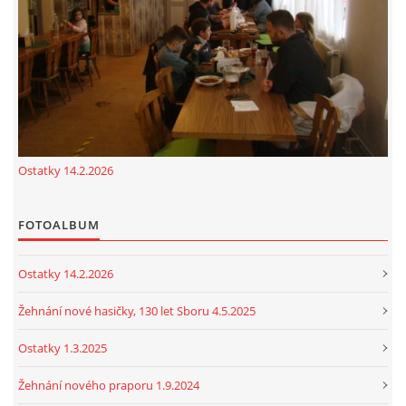
cenekji@seznam.cz
© 2026 eStránky.cz
|
RSS
|
Tisk
|
Nahoru ↑
Ostatky 14.2.2026
FOTOALBUM
Ostatky 14.2.2026
Žehnání nové hasičky, 130 let Sboru 4.5.2025
Ostatky 1.3.2025
Žehnání nového praporu 1.9.2024